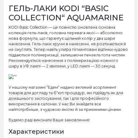
ГЕЛЬ-ЛАКИ KODI “BASIC
COLLECTION“ AQUAMARINE
KODI Basic Collection — це повністю оновлена основна
колекція гель-лаків, головна перевага якої — абсолютно
нова формула, що гарантує щільний колір у два шари
нанесення. Гель-лаки зручні в нанесенні, не розтікаються й
не смуглять. Тепер навіть ультра пігментовані відтінки чудово
піддаються полімеризації, залишаючи пензель топа чистим.
Рекомендується нанесення з полімеризацією кожного
шару в УФ лампі — 2 хвилини, у LED лампі — 30 секунд.
У нашому магазині “Едем“ надано великий асортимент
товарів для догляду та б“юті процедур, які підійдуть як для
домашнього застосування, так і для професійного
використання в салонах. У нас Ви знайдете все
найпотрібніше, з чудовою якістю й за приємними цінами.
Будемо раді виконати Ваше замовлення!
Характеристики