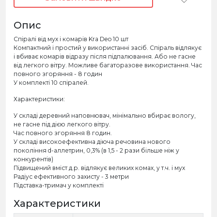
Опис
Спіралі від мух і комарів Kra Deo 10 шт
Компактний і простий у використанні засіб. Спіраль відлякує
і вбиває комарів відразу після підпалювання. Або не гасне
від легкого вітру. Можливе багаторазове використання. Час
повного згоряння - 8 годин
У комплекті 10 спіралей.
Характеристики:
У складі деревний наповнювач, мінімально вбирає вологу,
не гасне під дією легкого вітру.
Час повного згоряння 8 годин.
У складі високоефективна діюча речовина нового
покоління d-аллетрин, 0,3% (в 1,5 - 2 рази більше ніж у
конкурентів)
Підвищений вміст д.р. відлякує великих комах, у т.ч. і мух
Радіус ефективного захисту - 3 метри
Підставка-тримач у комплекті
Характеристики