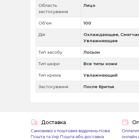
Область
Лицо
застосування
Об'єм
100
Дія
Охлаждающее, Смягчаю
Увлажняющее
Тип засобу
Лосьон
Тип шкіри
Все типы кожи
Тип крема
Увлажняющий
Застосування
После бритья
Доставка
Оп
Самовивіз з поштових відділень Нова
Оплатит
Пошта та Укр Пошта або доставка
онлайн 