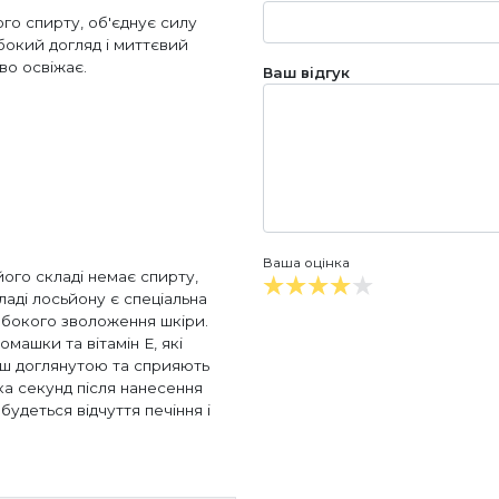
го спирту, об'єднує силу
бокий догляд і миттєвий
во освіжає.
Ваш відгук
Ваша оцінка
ого складі немає спирту,
ладі лосьйону є спеціальна
ибокого зволоження шкіри.
машки та вітамін Е, які
льш доглянутою та сприяють
ька секунд після нанесення
будеться відчуття печіння і