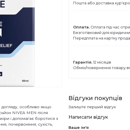
Пошта або доставка кур'єро
Оплата.
Оплата під час отри
Безготівковий для юридичних 
Передплата на картку прода
Гарантія.
12 місяців
Обмін/повернення товару вп
Відгуки покупців
о догляду, особливо якщо
Залиште перший відгук
осьйон NIVEA MEN після
Написати відгук
шкіри і допомагає боротися з
ня, почервоніння, сухість,
Ваше ім'я