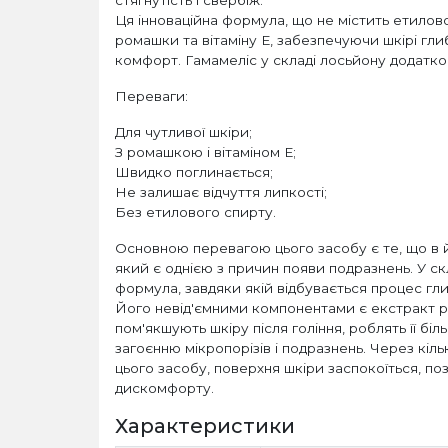
Ця інноваційна формула, що не містить етилово
ромашки та вітаміну Е, забезпечуючи шкірі гли
комфорт. Гамамеліс у складі лосьйону додатко
Переваги:
Для чутливої шкіри;
З ромашкою і вітаміном Е;
Швидко поглинається;
Не залишає відчуття липкості;
Без етилового спирту.
Основною перевагою цього засобу є те, що в й
який є однією з причин появи подразнень. У ск
формула, завдяки якій відбувається процес гл
Його невід'ємними компонентами є екстракт ро
пом'якшують шкіру після гоління, роблять її бі
загоєнню мікропорізів і подразнень. Через кіл
цього засобу, поверхня шкіри заспокоїться, поз
дискомфорту.
Характеристики