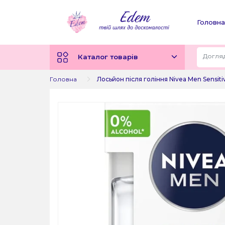
Головна
Каталог товарів
Головна
Лосьйон після гоління Nivea Men Sensiti