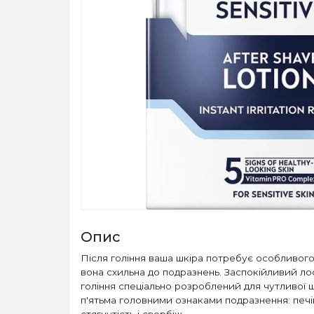
Опис
Після гоління ваша шкіра потребує особливог
вона схильна до подразнень. Заспокійливий л
гоління спеціально розроблений для чутливої 
п'ятьма головними ознаками подразнення: печін
стягнутість і свербіж.